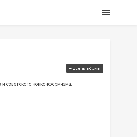
← Все альбомы
а и советского нонконформизма.