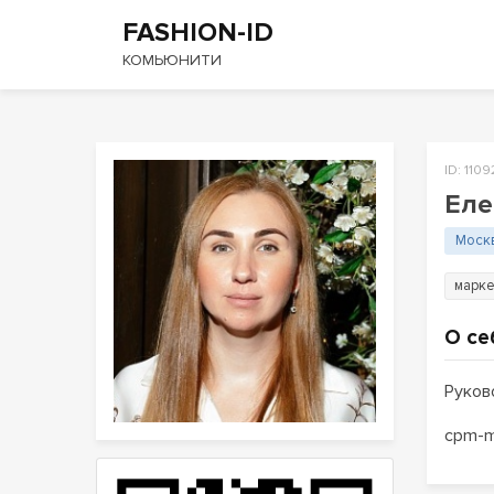
FASHION-ID
КОМЬЮНИТИ
ID: 1109
Еле
Моск
марке
О се
Руков
cpm-