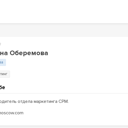
2
на Оберемова
ва
тинг
бе
одитель отдела маркетинга CPM.
moscow.com