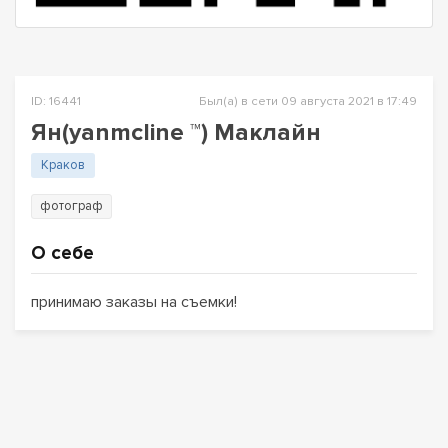
ID: 16441
Был(а) в сети 09 августа 2021 в 17:49
Ян(yanmcline ™) Маклайн
Краков
фотограф
О себе
принимаю заказы на съемки!