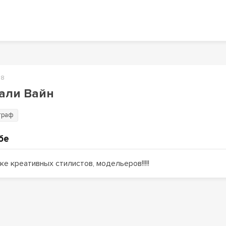
88
али Вайн
граф
бе
ке креативных стилистов, модельеров!!!!!