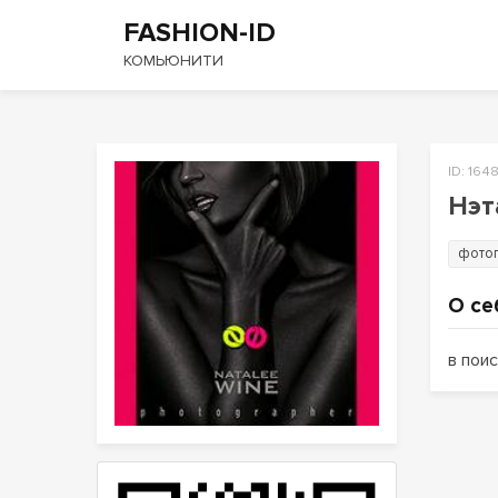
FASHION-ID
КОМЬЮНИТИ
ID: 164
Нэт
фото
О се
в поис