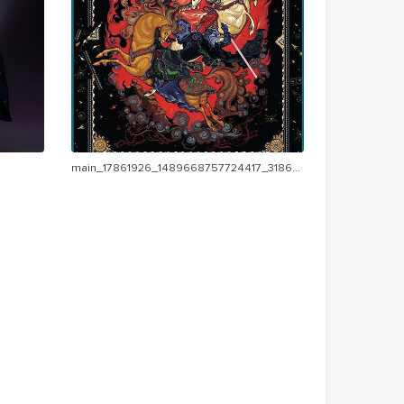
main_17861926_1489668757724417_3186360246632575424_n.jpg