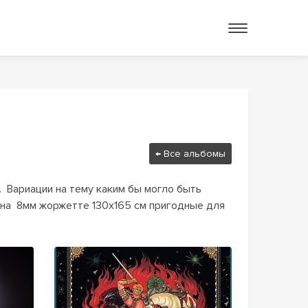
← Все альбомы
  Вариации на тему каким бы могло быть 
 на  8мм жоржетте 130х165 см пригодные для 